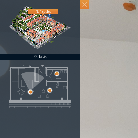
LCD televízió
Kinyitható kanapé
Digitális Satellit
Internet
ágyfunkcióval és ágyneműtartóval
"B" épület
22. lakás